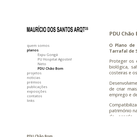
PDU Chão
O Plano de
quem somos
planos
Tarrafal de 
Expu Gongá
PU Hospital Agostinho
Proteger os e
Neto
biológica, sa
PDU Chão Bom
costeiras e o
projetos
noticias
prémios
Desenvolvime
publicações
de criar mai
exposições
emprego e de
contatos
links
Compatibiliz
património na
de acordo 
território, 
Equipa Técni
PDU Chão Bom